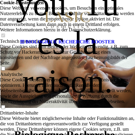
you. Tu
Cookie-Einstellungen
Diese Webseite verwendet Cookies, um Besuchern ein optimales
Nutzererlebnis zu bieten. Bestimmte Inhalte von Drittanbietern werden
nur angezeigt, wenn die entsprechende Option aktiviert ist. Die
Datenverarbeitung kann dann auch in einem Drittland erfolgen.
es la
Weitere Informationen hierzu in der Datenschutzerklärung.
Technisch notwendige
BIOLOGIQUE RECHERCHE BOOSTER
Diese Cookies sind zum Betrieb der Webseite notwendig, z.B. zum
Schutz vor Hackerangriffen und zur Gewährleistung eines
konsistenten und der Nachfrage angepassten Erscheinungsbilds der
Seite.
raison.
Analytische
Diese Cookies werden verwendet, um das Nutzererlebnis weiter zu
optimieren. Hierunter fallen auch Statistiken, die dem
Webseitenbetreiber von Drittanbietern zur Verfügung gestellt werden,
sowie die Ausspielung von personalisierter Werbung durch die
Nachverfolgung der Nutzeraktivität über verschiedene Webseiten.
Drittanbieter-Inhalte
Diese Webseite bietet möglicherweise Inhalte oder Funktionalitäten an,
die von Drittanbietern eigenverantwortlich zur Verfügung gestellt
werden. Diese Drittanbieter können eigene Cookies setzen, z.B. um
die Nutzeraktivität zu verfolgen oder ihre Angebote zu personalisieren